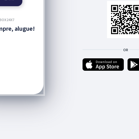
BOX24X7
pre, alugue!
OR